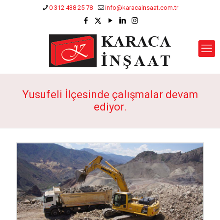
0 312 438 25 78
info@karacainsaat.com.tr
Yusufeli İlçesinde çalışmalar devam
ediyor.