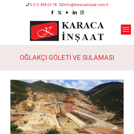
0 312 438 25 78
info@karacainsaat.com.tr
OĞLAKÇI GÖLETİ VE SULAMASI